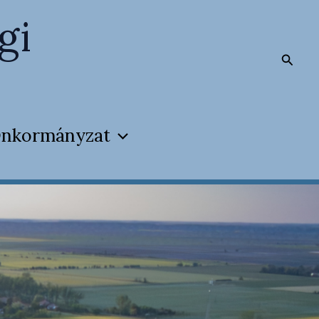
gi
Searc
nkormányzat