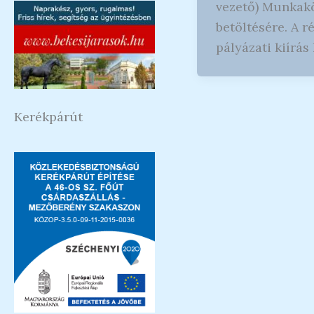
vezető) Munkak
betöltésére. A r
pályázati kiírás 
Kerékpárút