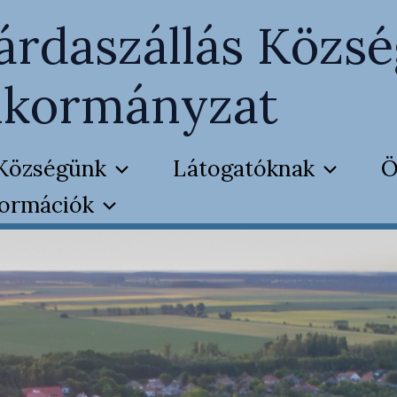
árdaszállás Közsé
kormányzat
Községünk
Látogatóknak
Ö
formációk