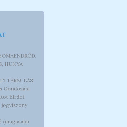
AT
 GYOMAENDRŐD,
S, HUNYA
I TÁRSULÁS
is Gondozási
tot hirdet
 jogviszony
ő (magasabb