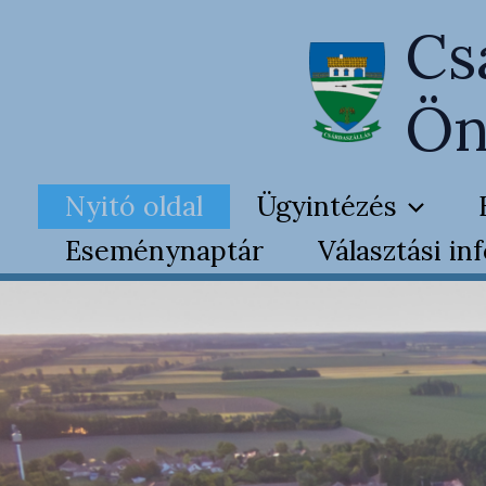
Skip
Cs
to
content
Ön
Nyitó oldal
Ügyintézés
Eseménynaptár
Választási in