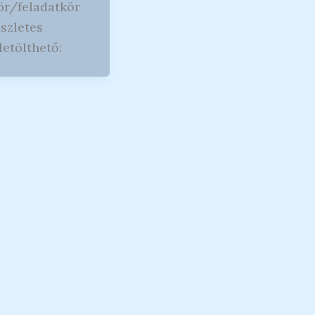
ör/feladatkör
észletes
letölthető: