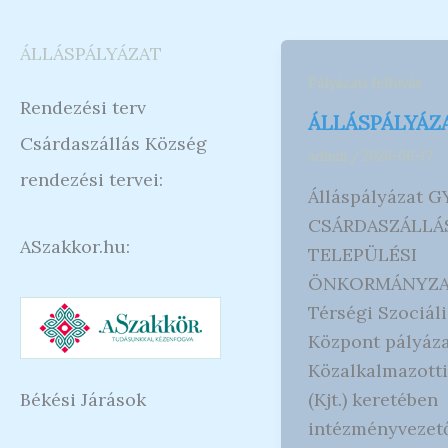
ÁLLÁSPÁLYÁZAT
Pályázati felhívás
Rendezési terv
ÁLLÁSPÁLYÁZ
Csárdaszállás Község
admin
/
2026-06-17
rendezési tervei:
Álláspályázat
CSÁRDASZÁLLÁ
ASzakkor.hu:
TELEPÜLÉSI
ÖNKORMÁNYZAT
Térségi Szociál
Központ pályáza
Közalkalmazotti
Békési Járások
(Kjt.) keretében
intézményvezet