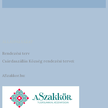
ÁLLÁSPÁLYÁZAT
Rendezési terv
Csárdaszállás Község rendezési tervei:
ASzakkor.hu: