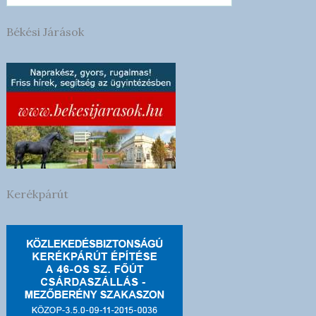
Békési Járások
Kerékpárút