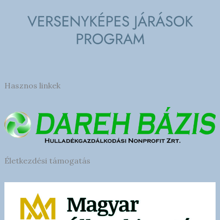
Hasznos linkek
Életkezdési támogatás