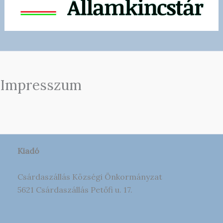
Impresszum
Kiadó
Csárdaszállás Községi Önkormányzat
5621 Csárdaszállás Petőfi u. 17.