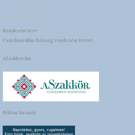
ÁLLÁSPÁLYÁZAT
Rendezési terv
Csárdaszállás Község rendezési tervei:
ASzakkor.hu:
Békési Járások