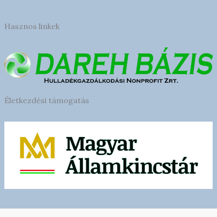
Hasznos linkek
Életkezdési támogatás