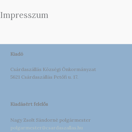
Impresszum
Kiadó
Csárdaszállás Községi Önkormányzat
5621 Csárdaszállás Petőfi u. 17.
Kiadásért felelős
Nagy Zsolt Sándorné polgármester
polgarmester@csardaszallas.hu