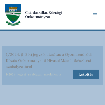
Skip
to
Csárdaszállás Községi
content
Önkormányzat
1/2024. (I. 29.) jegyzői utasítás a Gyomaendrődi
Közös Önkormányzati Hivatal Másolatkészítési
szabályzatáról
Letöltés
1-2024_jegyzi_szablyzat_msolatksztsi