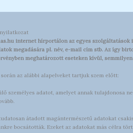
nyilatkozat
las.hu internet hírportálon az egyes szolgáltatások
atok megadására pl. név, e-mail cím stb. Az így bir
örvényben meghatározott eseteken kívül, semmilyen
orán az alábbi alapelveket tartjuk szem előtt:
lő személyes adatot, amelyet annak tulajdonosa n
ovább.
tudatosan átadott magántermészetű adatokat csakis a
nkre bocsátották. Ezeket az adatokat más célra tör