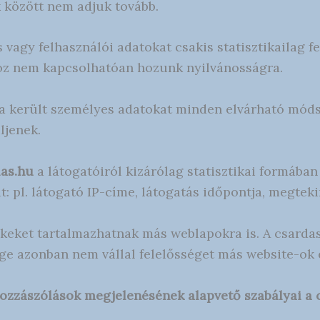
között nem adjuk tovább.
 vagy felhasználói adatokat csakis statisztikailag 
z nem kapcsolhatóan hozunk nyilvánosságra.
a került személyes adatokat minden elvárható módsze
ljenek.
las.hu
a látogatóiról kizárólag statisztikai formáb
t: pl. látogató IP-címe, látogatás időpontja, megtek
nkeket tartalmazhatnak más weblapokra is. A csardas
ge azonban nem vállal felelősséget más website-ok el
hozzászólások megjelenésének alapvető szabályai a 