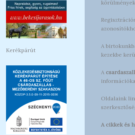
körülmények 
Regisztrációs
azonosítókho
A birtokunkb
Kerékpárút
kezekbe kerü
A
csardaszal
információka
Oldalaink li
szerkesztősé
A cikkek és 