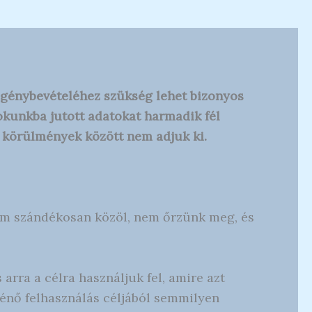
 igénybevételéhez szükség lehet bizonyos
tokunkba jutott adatokat harmadik fél
 körülmények között nem adjuk ki.
em szándékosan közöl, nem őrzünk meg, és
rra a célra használjuk fel, amire azt
ténő felhasználás céljából semmilyen