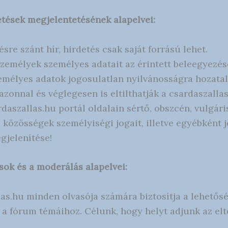
detések megjelentetésének alapelvei:
sre szánt hír, hirdetés csak saját forrású lehet.
személyek személyes adatait az érintett beleegyezés
zemélyes adatok jogosulatlan nyilvánosságra hozatal
azonnal és véglegesen is eltilthatják a csardaszallas
rdaszallas.hu portál oldalain sértő, obszcén, vulgári
közösségek személyiségi jogait, illetve egyébként j
gjelenítése!
sok és a moderálás alapelvei:
las.hu minden olvasója számára biztosítja a lehetősé
 a fórum témáihoz. Célunk, hogy helyt adjunk az el