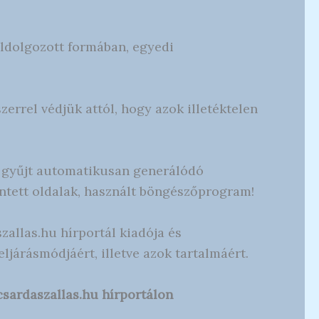
feldolgozott formában, egyedi
rrel védjük attól, hogy azok illetéktelen
an gyűjt automatikusan generálódó
intett oldalak, használt böngészőprogram!
zallas.hu hírportál kiadója és
járásmódjáért, illetve azok tartalmáért.
csardaszallas.hu hírportálon