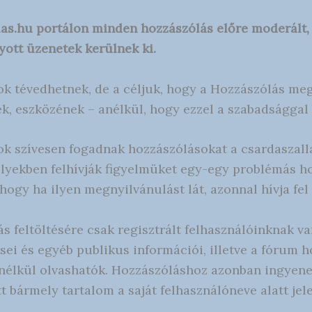
las.hu portálon minden hozzászólás előre moderált
yott üzenetek kerülnek ki.
k tévedhetnek, de a céljuk, hogy a Hozzászólás m
k, eszközének – anélkül, hogy ezzel a szabadsággal 
k szívesen fogadnak hozzászólásokat a csardaszalla
lyekben felhívják figyelmüket egy-egy problémás h
hogy ha ilyen megnyilvánulást lát, azonnal hívja fel
s feltöltésére csak regisztrált felhasználóinknak v
ései és egyéb publikus információi, illetve a fórum
 nélkül olvashatók. Hozzászóláshoz azonban ingyenes
ött bármely tartalom a saját felhasználóneve alatt jel