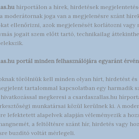
las.hu
hírportálon a hírek, hirdetések megjelentetés
y a moderátornak joga van a megjelenésre szánt hírek
kat ellenőrizni, azok megjelenését korlátozni vagy
gymás jogait szem előtt tartó, technikailag áttekin
elekszik.
las.hu portál minden felhasználójára egyaránt érvé
knak törölniük kell minden olyan hírt, hirdetést és 
 megjelent tartalommal kapcsolatban egy harmadik s
 hivatkozással megkeresi a csardaszallas.hu hírport
erkesztőségi munkatársai közül kerülnek ki. A moderá
re lefektetett alapelvek alapján véleményezik a hoz
hangnemét, a feltöltésre szánt hír, hirdetés vagy ho
re buzdító voltát mérlegeli.