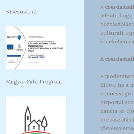
A
csardaszal
Kisezüsti út
jelenti, hog
hozzászóláso
kulturált, e
érdekében cs
A csardaszal
A moderátoro
Magyar Falu Program
illetve ha a
ellenességre
hírportál sz
hanem az elő
hozzászólás 
törvénysértés