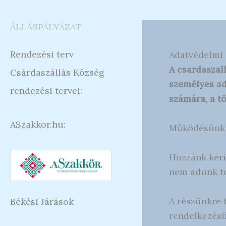
ÁLLÁSPÁLYÁZAT
Rendezési terv
Adatvédelmi 
A csardaszal
Csárdaszállás Község
személyes ad
rendezési tervei:
számára, a t
ASzakkor.hu:
Működésünk s
Hozzánk kerü
nem adunk t
A részünkre 
Békési Járások
rendelkezésü