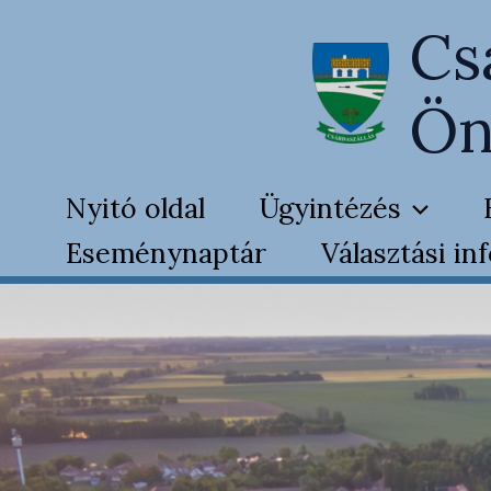
Skip
Cs
to
content
Ön
Nyitó oldal
Ügyintézés
Eseménynaptár
Választási in