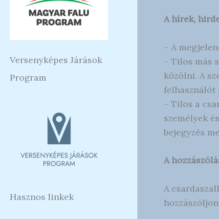
A hírek, hir
– A megjelené
Versenyképes Járások
– Tilos más 
közölni. A s
Program
felhasználót 
– Tilos a csa
személyek és 
bejegyzés me
A hozzászólá
A csardaszal
Hasznos linkek
hozzászóljon