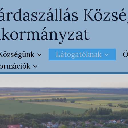
árdaszállás Közsé
kormányzat
Községünk
Látogatóknak
Ö
formációk