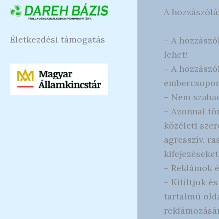
A hozzászólá
Életkezdési támogatás
– A hozzászó
lehet!
– A hozzászó
embercsoport
– Nem szabad
– Azonnal tö
közéleti szer
agresszív, ra
kifejezéseket
– Reklámok é
– Kitiltjuk é
tartalmú olda
reklámozásár