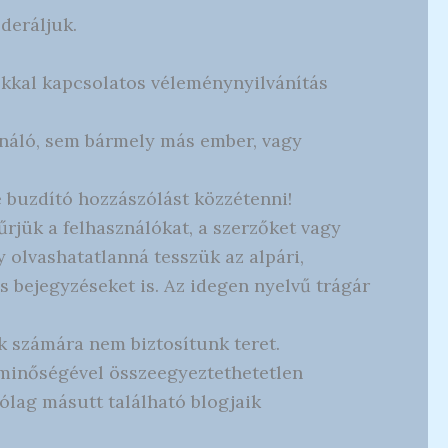
deráljuk.
ókkal kapcsolatos véleménynyilvánítás
ználó, sem bármely más ember, vagy
buzdító hozzászólást közzétenni!
rjük a felhasználókat, a szerzőket vagy
y olvashatatlanná tesszük az alpári,
s bejegyzéseket is. Az idegen nyelvű trágár
 számára nem biztosítunk teret.
és minőségével összeegyeztethetetlen
rólag másutt található blogjaik