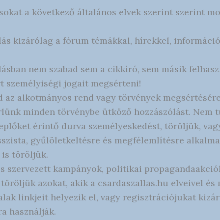
sokat a következő általános elvek szerint szerint mo
lás kizárólag a fórum témákkal, hírekkel, informáci
lásban nem szabad sem a cikkíró, sem másik felhas
 személyiségi jogait megsérteni!
 az alkotmányos rend vagy törvények megsértésére 
rlünk minden törvénybe ütköző hozzászólást. Nem tű
eplőket érintő durva személyeskedést, töröljük, vag
sszista, gyűlöletkeltésre és megfélemlítésre alkalma
 is töröljük.
s szervezett kampányok, politikai propagandaakciók
s töröljük azokat, akik a csardaszallas.hu elveivel 
lak linkjeit helyezik el, vagy regisztrációjukat kizá
a használják.