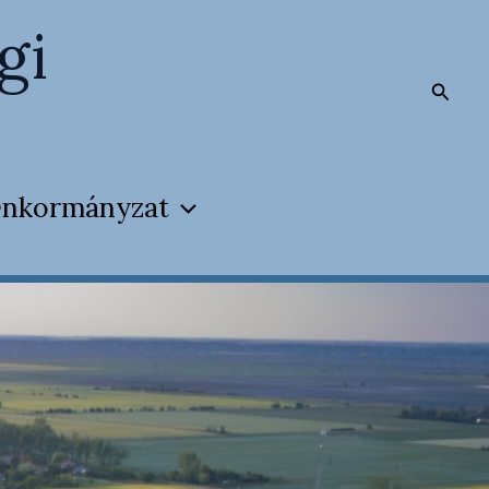
gi
Searc
nkormányzat