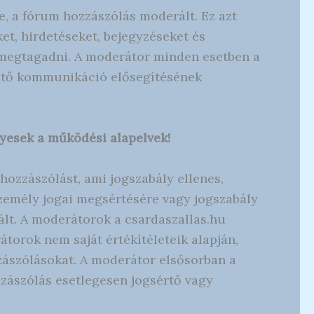
e, a fórum hozzászólás moderált. Ez azt
et, hirdetéseket, bejegyzéseket és
 megtagadni. A moderátor minden esetben a
thető kommunikáció elősegítésének
nyesek a működési alapelvek!
hozzászólást, ami jogszabály ellenes,
zemély jogai megsértésére vagy jogszabály
ált. A moderátorok a csardaszallas.hu
torok nem saját értékítéleteik alapján,
zászólásokat. A moderátor elsősorban a
zzászólás esetlegesen jogsértő vagy