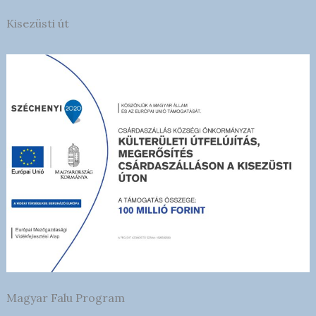
Kisezüsti út
Magyar Falu Program