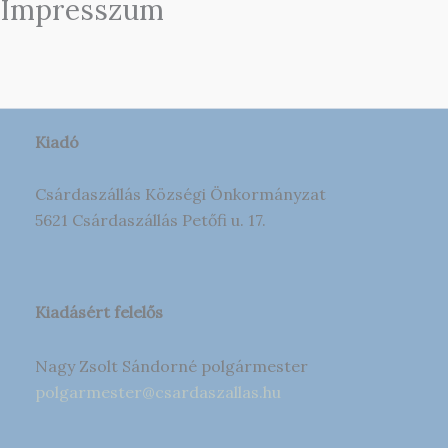
Impresszum
Kiadó
Csárdaszállás Községi Önkormányzat
5621 Csárdaszállás Petőfi u. 17.
Kiadásért felelős
Nagy Zsolt Sándorné polgármester
polgarmester@csardaszallas.hu