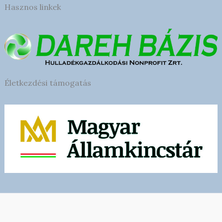
Hasznos linkek
Életkezdési támogatás