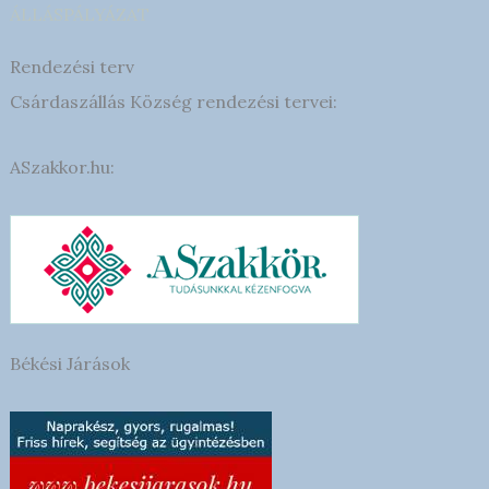
ÁLLÁSPÁLYÁZAT
Rendezési terv
Csárdaszállás Község rendezési tervei:
ASzakkor.hu:
Békési Járások