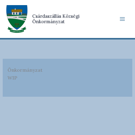
Skip
to
Csárdaszállás Községi
content
Önkormányzat
Önkormányzat
WIP