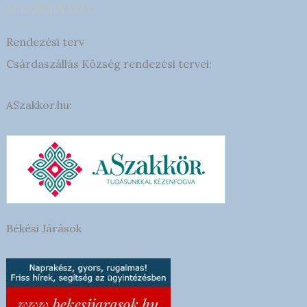
ÁLLÁSPÁLYÁZAT
Rendezési terv
Csárdaszállás Község rendezési tervei:
ASzakkor.hu:
Békési Járások