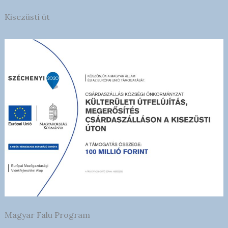
Kisezüsti út
Magyar Falu Program