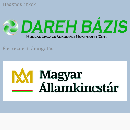
Hasznos linkek
Életkezdési támogatás