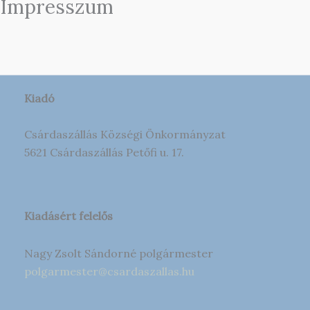
Impresszum
Kiadó
Csárdaszállás Községi Önkormányzat
5621 Csárdaszállás Petőfi u. 17.
Kiadásért felelős
Nagy Zsolt Sándorné polgármester
polgarmester@csardaszallas.hu