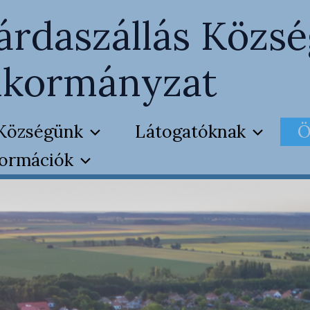
árdaszállás Közsé
kormányzat
Községünk
Látogatóknak
Ö
formációk