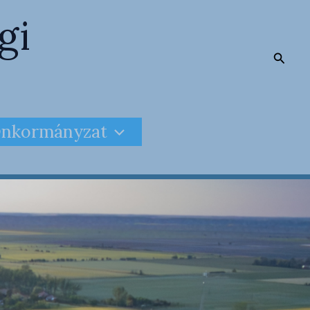
gi
Searc
nkormányzat