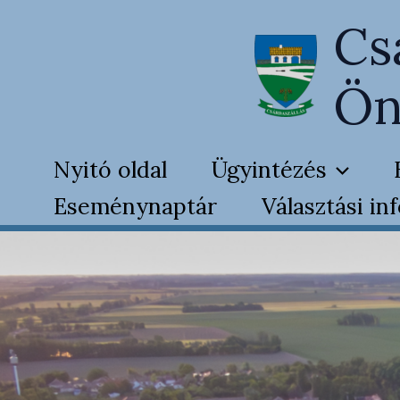
Skip
Cs
to
content
Ön
Nyitó oldal
Ügyintézés
Eseménynaptár
Választási in