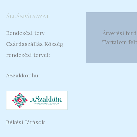
ÁLLÁSPÁLYÁZAT
Rendezési terv
Árverési hir
Tartalom felt
Csárdaszállás Község
rendezési tervei:
ASzakkor.hu:
Békési Járások