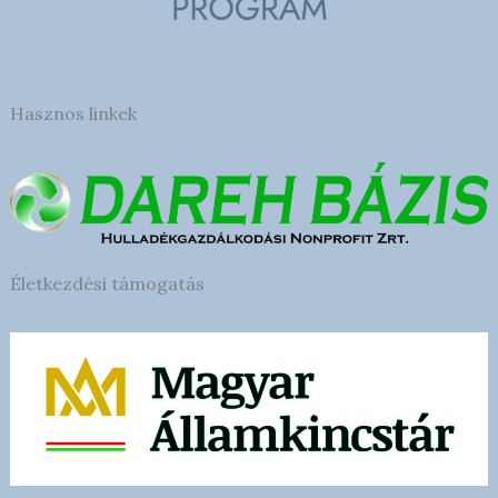
Hasznos linkek
Életkezdési támogatás