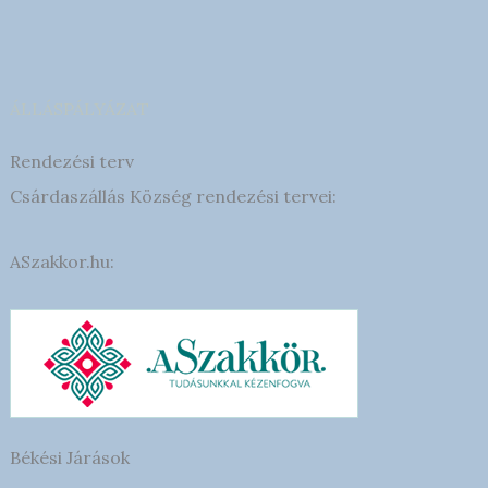
ÁLLÁSPÁLYÁZAT
Rendezési terv
Csárdaszállás Község rendezési tervei:
ASzakkor.hu:
Békési Járások