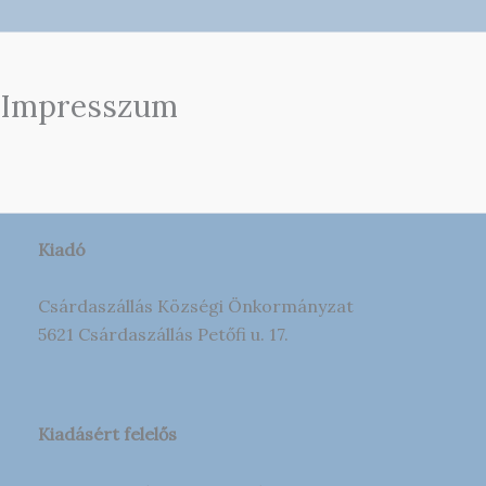
Impresszum
Kiadó
Csárdaszállás Községi Önkormányzat
5621 Csárdaszállás Petőfi u. 17.
Kiadásért felelős