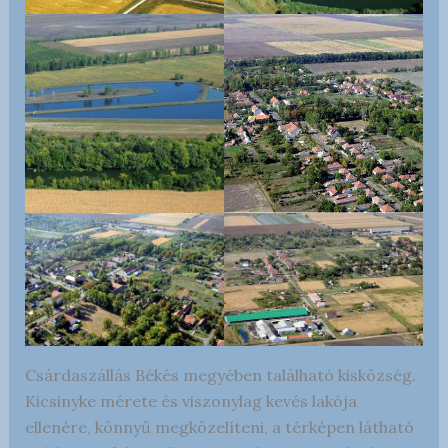
Csárdaszállás Békés megyében található kisközség.
Kicsinyke mérete és viszonylag kevés lakója
ellenére, könnyű megközelíteni, a térképen látható