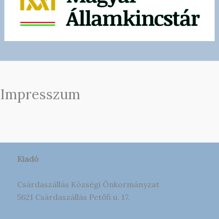
Impresszum
Kiadó
Csárdaszállás Községi Önkormányzat
5621 Csárdaszállás Petőfi u. 17.