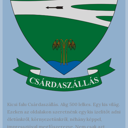
Kicsi falu Csárdaszállás. Alig 500 lelkes. Egy kis világ.
Ezeken az oldalakon szeretnénk egy kis ízelítőt adni
életünkről, környezetünkről, néhány képpel,
impresszióval megfűszerezve. Nem csak azt