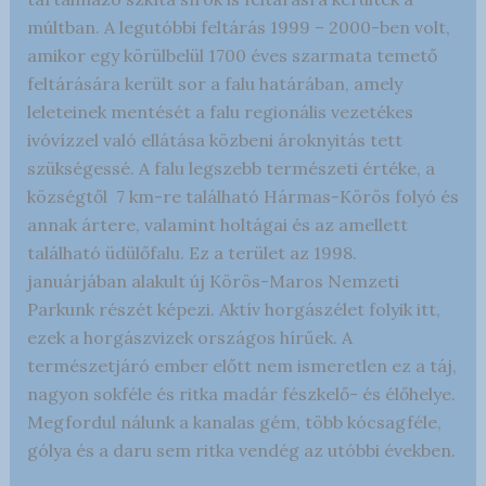
múltban. A legutóbbi feltárás 1999 – 2000-ben volt,
amikor egy körülbelül 1700 éves szarmata temető
feltárására került sor a falu határában, amely
leleteinek mentését a falu regionális vezetékes
ivóvízzel való ellátása közbeni ároknyitás tett
szükségessé. A falu legszebb természeti értéke, a
községtől 7 km-re található Hármas-Körös folyó és
annak ártere, valamint holtágai és az amellett
található üdülőfalu. Ez a terület az 1998.
januárjában alakult új Körös-Maros Nemzeti
Parkunk részét képezi. Aktív horgászélet folyik itt,
ezek a horgászvizek országos hírűek. A
természetjáró ember előtt nem ismeretlen ez a táj,
nagyon sokféle és ritka madár fészkelő- és élőhelye.
Megfordul nálunk a kanalas gém, több kócsagféle,
gólya és a daru sem ritka vendég az utóbbi években.