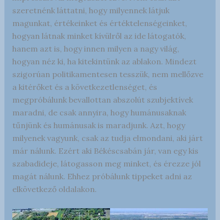
szeretnénk láttatni, hogy milyennek látjuk
magunkat, értékeinket és értéktelenségeinket,
hogyan látnak minket kívülről az ide látogatók,
hanem azt is, hogy innen milyen a nagy világ,
hogyan néz ki, ha kitekintünk az ablakon. Mindezt
szigorúan politikamentesen tesszük, nem mellőzve
a kitérőket és a következetlenséget, és
megpróbálunk bevallottan abszolút szubjektívek
maradni, de csak annyira, hogy humánusaknak
tűnjünk és humánusak is maradjunk. Azt, hogy
milyenek vagyunk, csak az tudja elmondani, aki járt
már nálunk. Ezért aki Békéscsabán jár, van egy kis
szabadideje, látogasson meg minket, és érezze jól
magát nálunk. Ehhez próbálunk tippeket adni az
elkövetkező oldalakon.