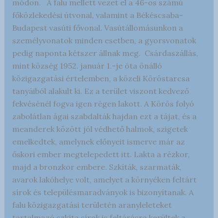
módon. A falu mellett vezet el a 46-os számú
főközlekedési útvonal, valamint a Békéscsaba-
Budapest vasúti fővonal. Vasútállomásunkon a
személyvonatok minden esetben, a gyorsvonatok
pedig naponta kétszer állnak meg. Csárdaszállás,
mint község 1952. január 1.-je óta önálló
közigazgatási értelemben, a közeli Köröstarcsa
tanyáiból alakult ki. Ez a terület viszont kedvező
fekvésénél fogva igen régen lakott. A Körös folyó
zabolátlan ágai szabdalták hajdan ezt a tájat, és a
meanderek között jól védhető halmok, szigetek
emelkedtek, amelynek előnyeit ismerve már az
őskori ember megtelepedett itt. Lakta a rézkor,
majd a bronzkor embere. Szkíták, szarmaták,
avarok lakóhelye volt, amelyet a környéken feltárt
sírok és településmaradványok is bizonyítanak. A
falu közigazgatási területén aranyleleteket
tartalmazó szkíta sírok is feltárásra kerültek a