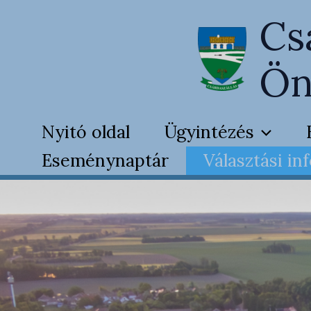
Skip
Cs
to
content
Ön
Nyitó oldal
Ügyintézés
Eseménynaptár
Választási in