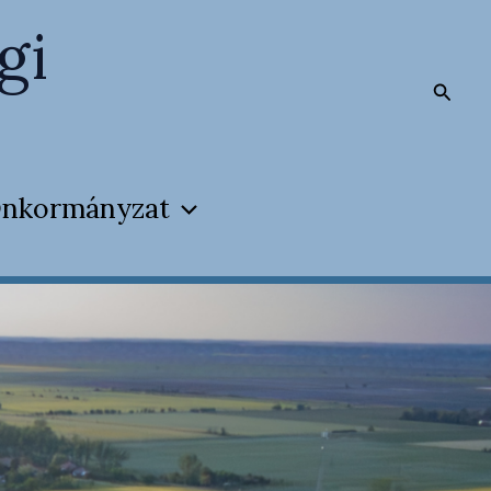
gi
Searc
nkormányzat