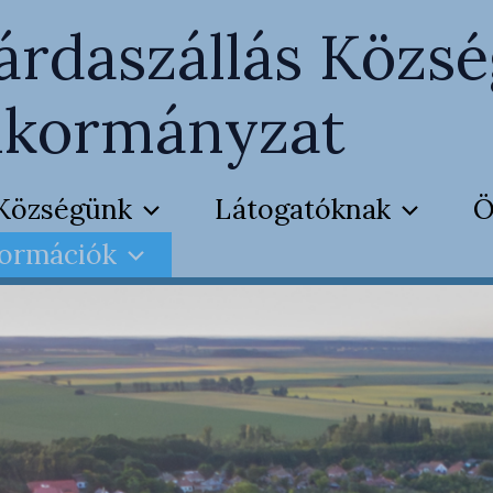
árdaszállás Közsé
kormányzat
Községünk
Látogatóknak
Ö
formációk