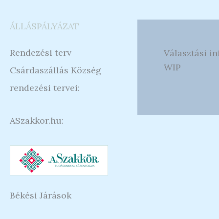
ÁLLÁSPÁLYÁZAT
Rendezési terv
Választási i
WIP
Csárdaszállás Község
rendezési tervei:
ASzakkor.hu:
Békési Járások