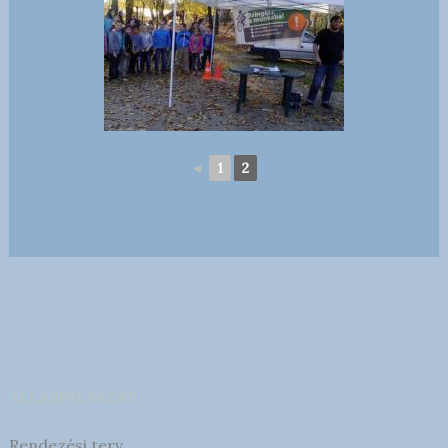
◄
1
2
ÁLLÁSPÁLYÁZAT
Rendezési terv