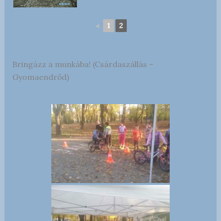
◄
1
2
Bringázz a munkába! (Csárdaszállás –
Gyomaendrőd)