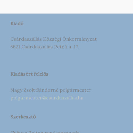
Kiadó
Csárdaszállás Községi Önkormányzat
5621 Csárdaszállás Petőfi u. 17.
Kiadásért felelős
Nagy Zsolt Sándorné polgármester
polgarmester@csardaszallas.hu
Szerkesztő
Gubucz Zoltán rendszergazda