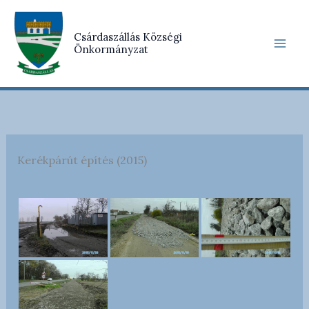
Skip
to
Csárdaszállás Községi
content
Önkormányzat
Kerékpárút építés (2015)