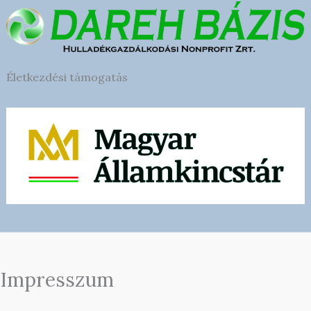
Életkezdési támogatás
Impresszum