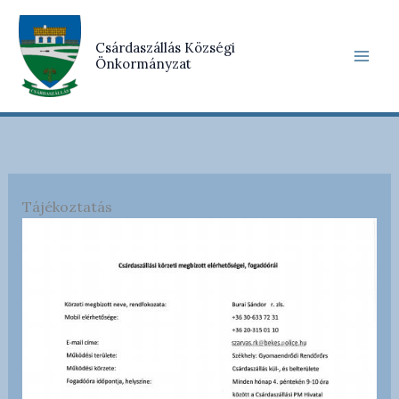
Skip
to
Csárdaszállás Községi
content
Önkormányzat
Tájékoztatás