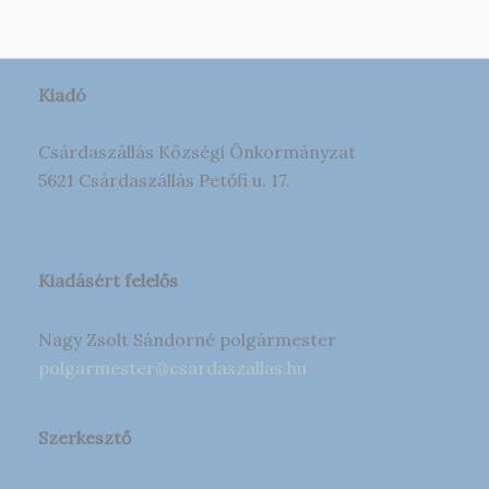
Kiadó
Csárdaszállás Községi Önkormányzat
5621 Csárdaszállás Petőfi u. 17.
Kiadásért felelős
Nagy Zsolt Sándorné polgármester
polgarmester@csardaszallas.hu
Szerkesztő