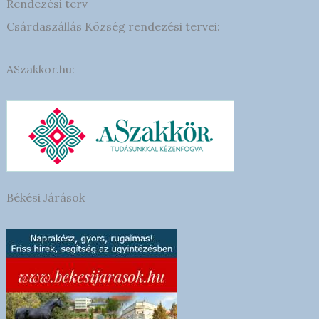
Rendezési terv
Csárdaszállás Község rendezési tervei:
ASzakkor.hu:
Békési Járások